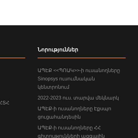
Նորություններ
ԱՊԷՔ <<ՊՈԱԿ>>-ի ուսանողները
Sinopsys ուսումնական
կենտրոնում
2022-2023 ուս. տարվա մեկնարկ
 ՀՏՀ
ԱՊԷՔ-ի ուսանողները Էքսպո
ցուցահանդեսին
ԱՊԷՔ-ի ուսանողները ՀՀ
գիտությունների ազգային