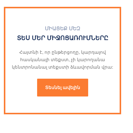
ՄԻԱՑԵՔ ՄԵԶ
ՏԵՍ ՄԵՐ ՄԻՋՈՑԱՌՈՒՄՆԵՐԸ
Հայտնի է, որ ընթերցողը, կարդալով
հասկանալի տեքստ, չի կարողանա
կենտրոնանալ տեքստի ձևավորման վրա:
Տեսնել ավելին