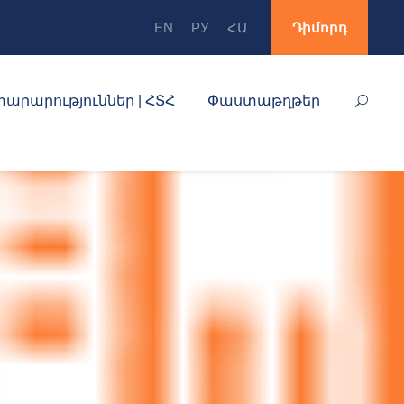
EN
РУ
ՀԱ
Դիմորդ
արարություններ | ՀՏՀ
Փաստաթղթեր