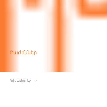
Բաժիններ
Գլխավոր էջ
>